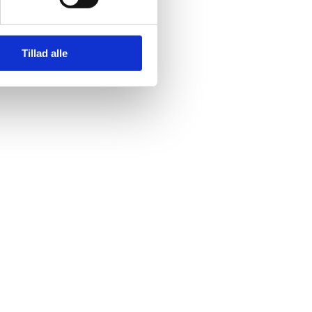
Tillad alle
t
T