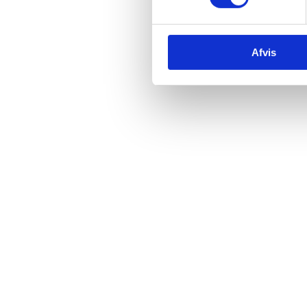
CVR
40 24 37 20
Telefon
+45 73 70 80 48
Afvis
Email
info@jenitek.dk
Adresse
Entreprenørvej 5 7000 Fredericia