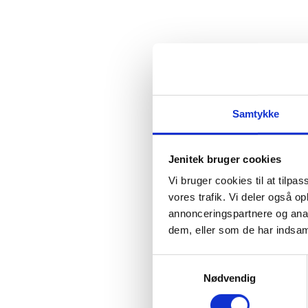
Email:
pj@jenitek.dk
Samtykke
Jenitek bruger cookies
Vi bruger cookies til at tilpas
vores trafik. Vi deler også 
annonceringspartnere og anal
Kontakt os!
Åbningstider
dem, eller som de har indsaml
Man-Tors 7:00 – 15:30
Samtykkevalg
Fredag 7:00 – 12:00
Nødvendig
Kontakt info